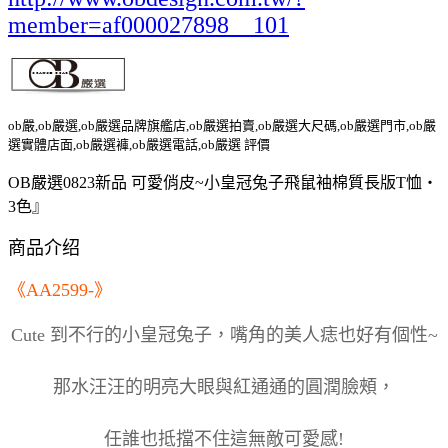
member=af000027898__101
ob嚴,ob嚴選,ob嚴選品牌旗艦店,ob嚴選拍賣,ob嚴選大尺碼,ob嚴選門市,ob嚴
選實體店面,ob嚴選褲,ob嚴選電話,ob嚴選 評價
OB嚴選0823新品 可愛俏皮~小皇冠兔子飛鼠袖棉質長版T恤‧
3色』
商品介绍
《AA2599-》
Cute 到不行的小皇冠兔子，嘴角的美人痣也好有個性~
那水汪汪的明亮大眼與紅通通的圓潤臉頰，
任誰也抵擋不住這無敵可愛感!