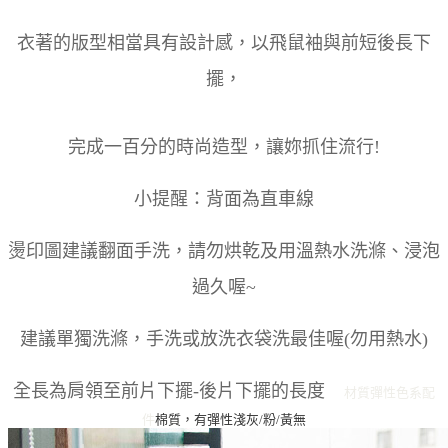
衣著的版型相當具有設計感，以飛鼠袖與前短後長下
擺，
完成一百分的時尚造型，讓妳抓住流行!
小提醒：背面為直車線
燙印圖建議翻面手洗，請勿烘乾及用溫熱水洗滌、浸泡
過久喔~
建議單獨洗滌，手洗或放洗衣袋洗最佳喔(勿用熱水)
全長為肩領至前片下擺-後片下擺的長度
材質彈性
色系
配
件
棉質，有彈性
淺灰/粉/黃
無