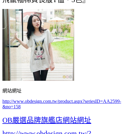
網站網址
http://www.obdesign.com.tw/product.aspx?seriesID=AA2599-
&no=158
OB嚴選品牌旗艦店網站網址
http://www.obdesign.com.tw/?