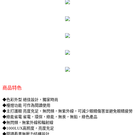
商品特色
◆色彩外型 絕佳設計，獨家時尚
◆檯燈功能 可作為閱讀使用
◆主打護眼 亮度充足，無閃頻，無紫外線，可減少眼睛傷害並避免眼睛疲勞
◆綠能省電 省電，環保，綠能，無汞，無鉛，綠色產品
◆無閃頻，無紫外線和輻射線
◆1000LUX高照度，亮度充足
◆閱讀看書無壓力結構設計