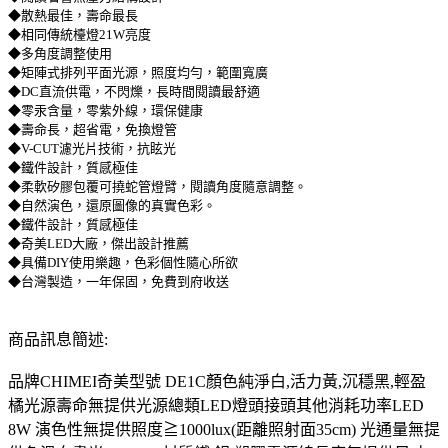
◆散熱最佳，壽命最長
◆相同傳統檯燈21W亮度
◆多角度調整使用
◆矩陣式排列平面光源，照度均勻，範圍寬廣
◆DC直流供電，不閃爍，長時間閱讀最舒適
◆零汞含量，零紫外線，環保健康
◆壽命長，超省電，免換燈管
◆V-CUT濾光片技術，抗眩光
◆鐵件設計，質感極佳
◆柔軟矽膠包覆可撓蛇管燈臂，閱讀角度隨意調整。
◆自然演色，還原圖像的真實色彩。
◆鐵件設計，質感極佳
◆奇美LED大廠，傑出設計推薦
◆具備DIY使用樂趣，色彩個性隨心所欲
◆台灣製造，一年保固，免費到府收送
商品訊息簡述:
品牌CHIMEI奇美型號 DE1C顏色純淨白,活力黃,沉穩黑,輕盈
橘光源壽命無提供光源總類LED燈頭接頭其他消耗功率LED
8W 演色性無提供照度≧1000lux(距離照射面35cm) 光通量無提