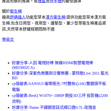
產品包裝的推廣。是
禮盒
及
伴手禮
的最佳選擇
關於
衛生棉
廠商
舒適達人
功能型草本
漢方衛生棉
:提供功能型草本漢方衛
生棉,包含日用型、夜用型、護墊型、量少型等衛生棉產品資
訊,天然草本舒緩經期悶熱不適
學英文
好康分享-人因 電視好棒 無線HDMI智慧電視棒
(MD3002CA)
好康分享-深紫色樂團與交響樂團 - 蒙特勒Live 2011 藍光
BD
cp值破表-SANSUI 璀璨極光-7吋雙核心16G雙鏡頭平板
電腦
cp值破表-BenQ W1070+ 1080P 側投3D三坪 投影機(2200
流明)
好康分享-Tiamo 不鏽鋼宮廷式細口壺0.7L-玫瑰金