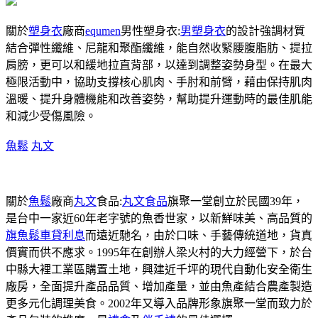
關於
塑身衣
廠商
equmen
男性塑身衣:
男塑身衣
的設計強調材質
結合彈性纖維、尼龍和聚酯纖維，能自然收緊腰腹脂肪、提拉
肩膀，更可以和緩地拉直背部，以達到調整姿勢身型。在最大
極限活動中，協助支撐核心肌肉、手肘和前臂，藉由保持肌肉
溫暖、提升身體機能和改善姿勢，幫助提升運動時的最佳肌能
和減少受傷風險。
魚鬆
丸文
關於
魚鬆
廠商
丸文
食品:
丸文食品
旗聚一堂創立於民國39年，
是台中一家近60年老字號的魚香世家，以新鮮味美、高品質的
旗魚鬆
車貸利息
而遠近馳名，由於口味、手藝傳統道地，貨真
價實而供不應求。1995年在創辦人梁火村的大力經營下，於台
中縣大裡工業區購置土地，興建近千坪的現代自動化安全衛生
廠房，全面提升產品品質、增加產量，並由魚產結合農產製造
更多元化調理美食。2002年又導入品牌形象旗聚一堂而致力於