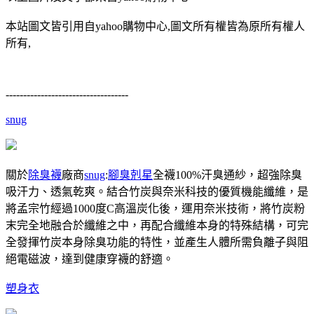
本站圖文皆引用自yahoo購物中心,圖文所有權皆為原所有權人
所有,
-----------------------------------
snug
關於
除臭襪
廠商
snug
:
腳臭剋星
全襪100%汗臭通紗，超強除臭
吸汗力、透氣乾爽。結合竹炭與奈米科技的優質機能纖維，是
將孟宗竹經過1000度C高溫炭化後，運用奈米技術，將竹炭粉
末完全地融合於纖維之中，再配合纖維本身的特殊結構，可完
全發揮竹炭本身除臭功能的特性，並產生人體所需負離子與阻
絕電磁波，達到健康穿襪的舒適。
塑身衣